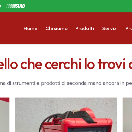
D
Home
Chi siamo
Prodotti
Servizi
Pr
llo che cerchi lo trovi
 di strumenti e prodotti di seconda mano ancora in perfet