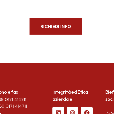
RICHIEDI INFO
ono e fax
Integrità ed Etica
Bief
aziendale
soc
39 0171 414711
39 0171 414711