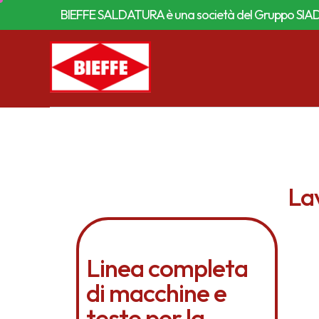
BIEFFE SALDATURA è una società del Gruppo SIA
Lav
Linea completa
di macchine e
teste per la